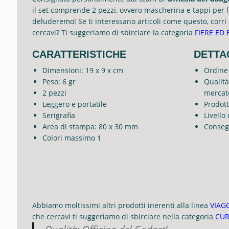
il set comprende 2 pezzi, ovvero mascherina e tappi per le
deluderemo! Se ti interessano articoli come questo, corri 
cercavi? Ti suggeriamo di sbirciare la categoria
FIERE ED 
CARATTERISTICHE
DETTA
Dimensioni: 19 x 9 x cm
Ordine
Peso: 6 gr
Qualità
2 pezzi
mercat
Leggero e portatile
Prodot
Serigrafia
Livello
Area di stampa: 80 x 30 mm
Conseg
Colori massimo 1
Abbiamo moltissimi altri prodotti inerenti alla linea
VIAG
che cercavi ti suggeriamo di sbirciare nella categoria
CUR