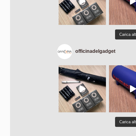
Carica al
officinadelgadget
Carica al