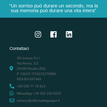
“Un sorriso può durare un secondo, ma la
sua memoria può durare una vita intera”
Contattaci
SG Innova S.r.l.
Via Roma, 1/2
25038 Rovato (BS)
P. IVA/CF IT04215270986
REA BS-597449
+39 030 77 78 613
WhastApp +39 320 156 6224
stefano@officinadelgadget.it