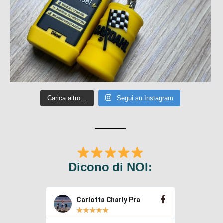
Carica altro…
Segui su Instagram
Dicono di NOI:
Carlotta Charly Pra
Gre
★
★
★
★
★
★