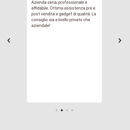
Azienda seria, professionale e
Abbiamo ac
immediate
affidabile. Ottima assistenza pre e
chiavette 
sa a punto
post vendita e gadget di qualità. La
logo della 
icace.
consiglio sia a livello privato che
risultato a
 previsto.
aziendale!
profession
S. Il
cui curate
del progett
tengo sopr
quanto abb
disponibili
costanteme
svolgiment
a qualsiasi
tempestivi
privatament
presto per a
ringraziam