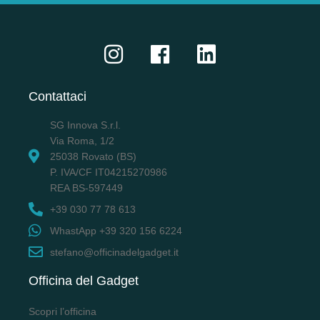
Contattaci
SG Innova S.r.l.
Via Roma, 1/2
25038 Rovato (BS)
P. IVA/CF IT04215270986
REA BS-597449
+39 030 77 78 613
WhastApp +39 320 156 6224
stefano@officinadelgadget.it
Officina del Gadget
Scopri l’officina