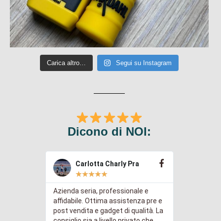
Carica altro…
Segui su Instagram
Dicono di NOI:
Carlotta Charly Pra
Gre
★
★
★
★
★
★
Azienda seria, professionale e
Abbiamo ac
immediate
affidabile. Ottima assistenza pre e
chiavette 
sa a punto
post vendita e gadget di qualità. La
logo della 
icace.
consiglio sia a livello privato che
risultato a