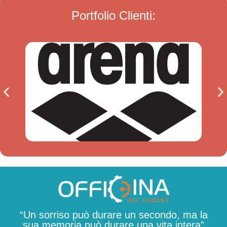
Portfolio Clienti:
“Un sorriso può durare un secondo, ma la
sua memoria può durare una vita intera”