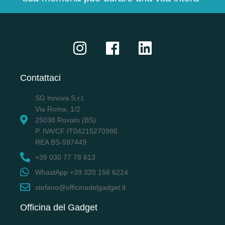
Contattaci
SG Innova S.r.l.
Via Roma, 1/2
25038 Rovato (BS)
P. IVA/CF IT04215270986
REA BS-597449
+39 030 77 78 613
WhastApp +39 320 156 6224
stefano@officinadelgadget.it
Officina del Gadget