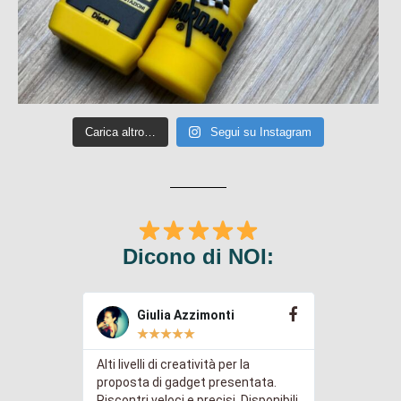
Carica altro…
Segui su Instagram
Dicono di NOI:
Giulia Azzimonti
Giu
★
★
★
★
★
★
e
Alti livelli di creatività per la
Gentilissim
zate con il
proposta di gadget presentata.
profession
Il lavoro è
Riscontri veloci e precisi. Disponibili
a tutte le