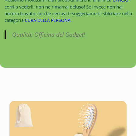
corri a vederli, non ne rimarrai deluso! Se invece non hai
ancora trovato ciò che cercavi ti suggeriamo di sbirciare nella
categoria
.
CURA DELLA PERSONA
Qualità: Officina del Gadget!