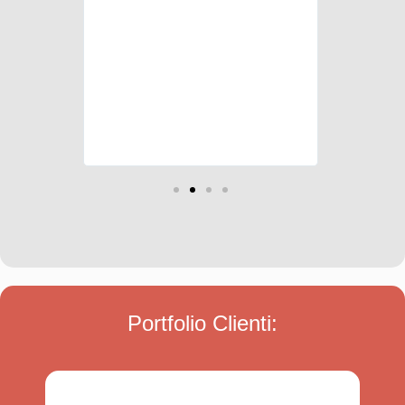
disponibilità nel tenerci
costantemente aggiornati sullo
svolgimento dei lavori, rispondendo
a qualsiasi e-mail con una certa
tempestività. Come già espresso
privatamente, ci risentiremo al più
presto per altri progetti. Vi
ringraziamo. NUOVACAR s.r.l.
Portfolio Clienti: