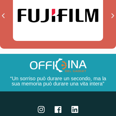
“Un sorriso può durare un secondo, ma la
sua memoria può durare una vita intera”