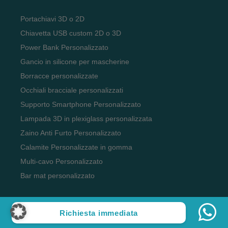
Portachiavi 3D o 2D
Chiavetta USB custom 2D o 3D
Power Bank Personalizzato
Gancio in silicone per mascherine
Borracce personalizzate
Occhiali bracciale personalizzati
Supporto Smartphone Personalizzato
Lampada 3D in plexiglass personalizzata
Zaino Anti Furto Personalizzato
Calamite Personalizzate in gomma
Multi-cavo Personalizzato
Bar mat personalizzato
Richiesta immediata
Copyright 2023 Officina del Gadget, tutti i diritti riservati