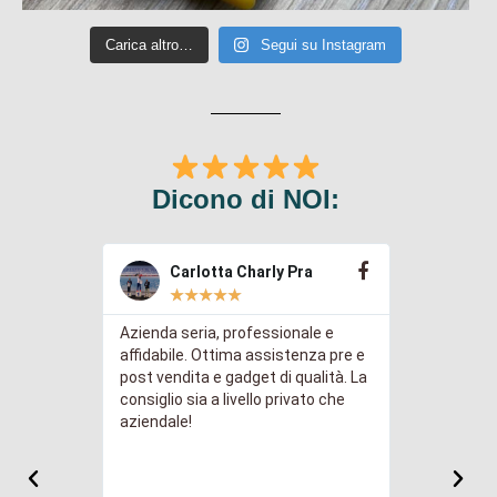
Carica altro…
Segui su Instagram
Dicono di NOI:
Carlotta Charly Pra
Gre
★
★
★
★
★
★
Azienda seria, professionale e
Abbiamo ac
immediate
affidabile. Ottima assistenza pre e
chiavette 
sa a punto
post vendita e gadget di qualità. La
logo della 
icace.
consiglio sia a livello privato che
risultato a
 previsto.
aziendale!
profession
S. Il
cui curate
del progett
tengo sopr