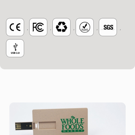
,
,
,
,
,