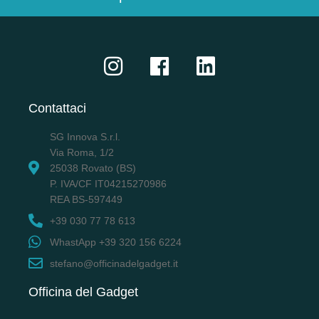
Contattaci
SG Innova S.r.l.
Via Roma, 1/2
25038 Rovato (BS)
P. IVA/CF IT04215270986
REA BS-597449
+39 030 77 78 613
WhastApp +39 320 156 6224
stefano@officinadelgadget.it
Officina del Gadget