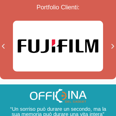
Portfolio Clienti:
“Un sorriso può durare un secondo, ma la
sua memoria può durare una vita intera”