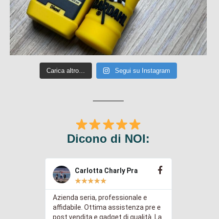
Carica altro…
Segui su Instagram
Dicono di NOI:
Carlotta Charly Pra
Gre
★
★
★
★
★
★
Azienda seria, professionale e
Abbiamo ac
immediate
affidabile. Ottima assistenza pre e
chiavette 
sa a punto
post vendita e gadget di qualità. La
logo della 