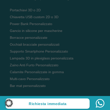
Portachiavi 3D o 2D
Chiavetta USB custom 2D o 3D
Power Bank Personalizzato
Gancio in silicone per mascherine
Borracce personalizzate
Occhiali bracciale personalizzati
Supporto Smartphone Personalizzato
Lampada 3D in plexiglass personalizzata
Zaino Anti Furto Personalizzato
Calamite Personalizzate in gomma
Multi-cavo Personalizzato
Bar mat personalizzato
Richiesta immediata
Copyright 2023 Officina del Gadget, tutti i diritti riservati