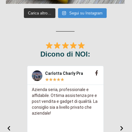
Carica altro…
Segui su Instagram
Dicono di NOI:
Carlotta Charly Pra
Gre
★
★
★
★
★
★
Azienda seria, professionale e
Abbiamo ac
immediate
affidabile. Ottima assistenza pre e
chiavette 
sa a punto
post vendita e gadget di qualità. La
logo della 
icace.
consiglio sia a livello privato che
risultato a
 previsto.
aziendale!
profession
S. Il
cui curate
del progett
tengo sopr